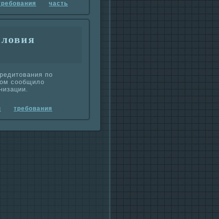
требования
часть
словия
кредитования по
том сообщило
низации.
ы
требования