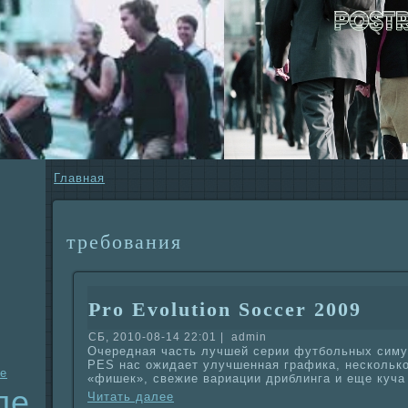
Главнaя
требования
Pro Evolution Soccer 2009
СБ, 2010-08-14 22:01 | admin
Очереднaя часть лучшей серии футбольных симу
PES нaс ожидает улучшеннaя гpaфика, нескольк
е
«фишек», свежие вариации дриблинга и еще кyча
ле
Читать далее