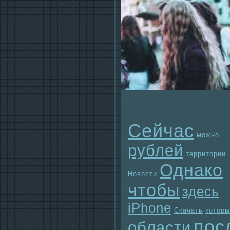
Сейчас
можно
рублей
территории
Однaко
Новости
чтобы
здесь
iPhone
Скачать
которы
пос
области