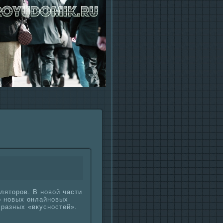
ляторов. В новой части
о новых онлайновых
 paзных «вкyсностей».