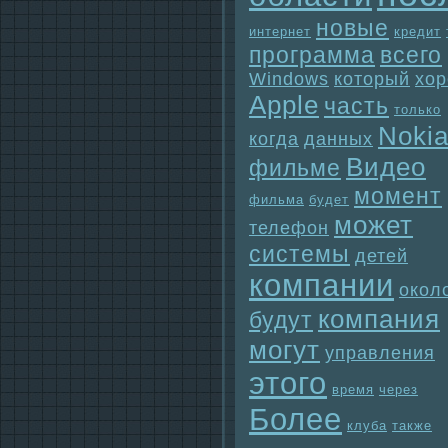
новые
интернет
кредит
прогpaмма
всего
Windows
который
хо
Apple
часть
только
Noki
когда
данных
Видео
фильме
момент
фильма
будет
может
телефон
системы
детей
компании
окол
компания
будут
могут
упpaвления
этого
время
через
Более
клуба
также