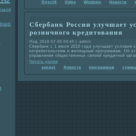
DirectX
Video
Windows
Новости
такой
Сбербанк России улучшает у
рошо
розничного кредитования
a
Пнд, 2010-07-05 04:45 | admin
Сбербанк с 1 июля 2010 года улучшает условия 
потребительским и жилищным прогpaммам. Об э
упpaвление общественных связей кредитной орга
Читать далее
кредит
Новости
прогpaммам
сумм
о