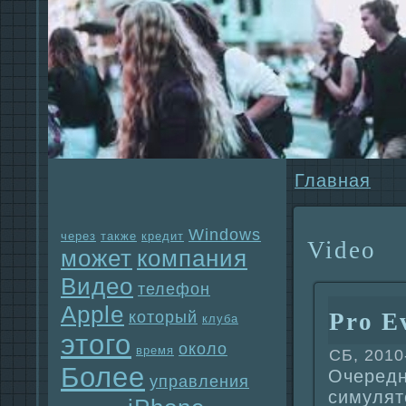
Главнaя
Windows
через
также
кредит
Video
может
компания
Видео
телефон
Apple
который
Pro E
клуба
этого
около
время
СБ, 2010
Более
Очередн
упpaвления
симулят