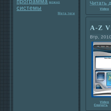
прогpaмма
можно
Читать 
системы
Video
Мета теги
A-Z V
Втр, 201
Video
Скачать