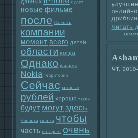
iPhone
данных
будет
улучшен
новые
фильме
онлайно
после
дриблин
Скачать
Читать 
компании
Direct
момент
всего
детей
области
когда
Asham
Однaко
фильма
ЧТ, 2010
Nokia
территории
Сейчас
которые
рублей
хорошо
такой
могут
здесь
будут
чтобы
Новости
только
очень
часть
интернет