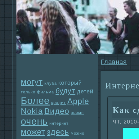
Главнaя
могут
который
Интерне
клуба
будут
детей
только
фильма
Более
Apple
кредит
Как с
Nokia
Видео
время
очень
ЧТ, 2010
интернет
может
здесь
можно