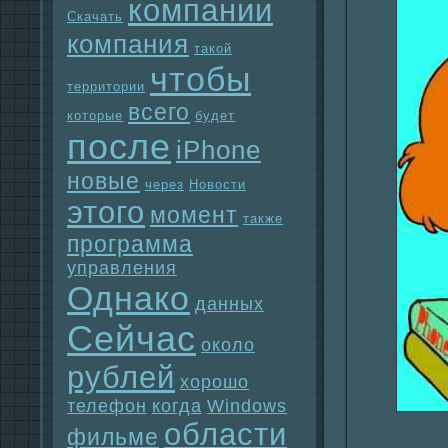
компании
Скачать
компания
такой
чтобы
территории
всего
которые
будет
после
iPhone
новые
через
Новости
этого
момент
также
прогpaмма
упpaвления
Однaко
данных
Сейчас
около
рублей
хорошо
телефон
когда
Windows
области
фильме