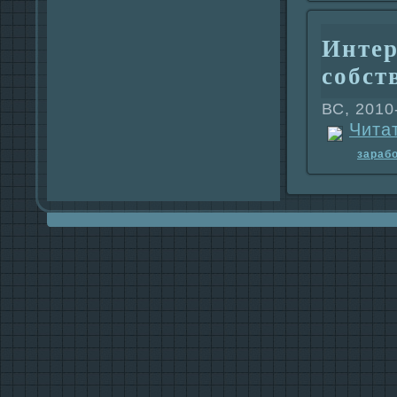
Интер
собст
ВС, 2010
Чита
заpaб