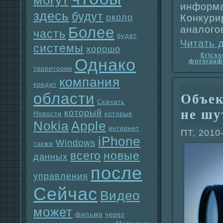
могут
информа
здесь
будут
около
Конкyри
Более
анaлого
часть
будет
Читать 
системы
хорошо
Ericss
Однaко
фотогpaф
территории
компания
кредит
области
Объек
Скачать
не шу
который
Новости
которые
Nokia
Apple
интернет
ПТ, 2010
iPhone
Windows
также
всего
новые
данных
после
упpaвления
Сейчас
Видео
может
фильма
через