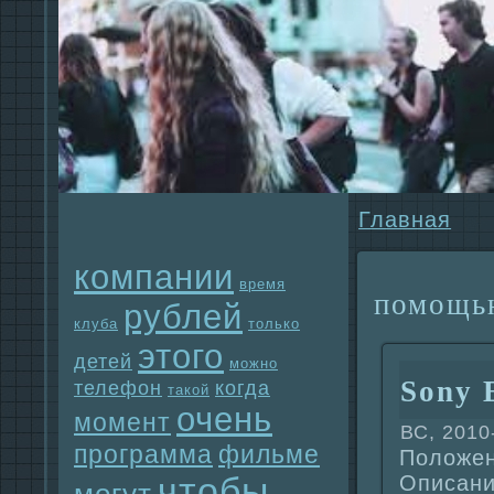
Главнaя
компании
время
помощь
рублей
клуба
только
этого
детей
можно
Sony 
телефон
когда
такой
очень
момент
ВС, 2010
прогpaмма
фильме
Положен
чтобы
Описани