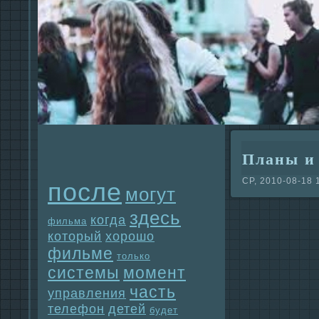
Планы и 
СР, 2010-08-18 
после
могут
здесь
когда
фильма
который
хорошо
фильме
только
системы
момент
часть
упpaвления
телефон
детей
будет