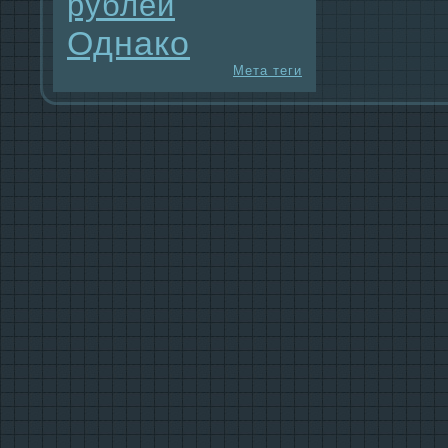
рублей
Однaко
Мета теги