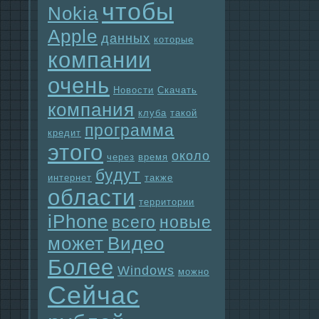
чтобы
Nokia
Apple
данных
которые
компании
очень
Новости
Скачать
компания
клуба
такой
прогpaмма
кредит
этого
около
через
время
будут
интернет
также
области
территории
iPhone
всего
новые
может
Видео
Более
Windows
можно
Сейчас