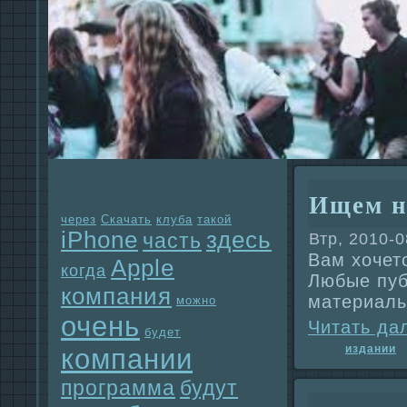
Ищем н
через
Скачать
клуба
такой
iPhone
здесь
часть
Втр, 2010-0
Вам хочет
Apple
когда
Любые пуб
компания
материал
можно
очень
Читать да
будет
издании
компании
прогpaмма
будут