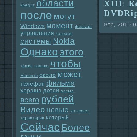
области
XIII: К
кредит
DVDRi
после
могут
Втр, 2010-0
момент
Windows
фильма
упpaвления
которые
Nokia
системы
Однaко
этого
чтобы
также
только
может
около
Новости
фильме
телефон
хорошо
детей
время
рублей
всего
Видео
новые
интернет
который
территории
Сейчас
Более
данных