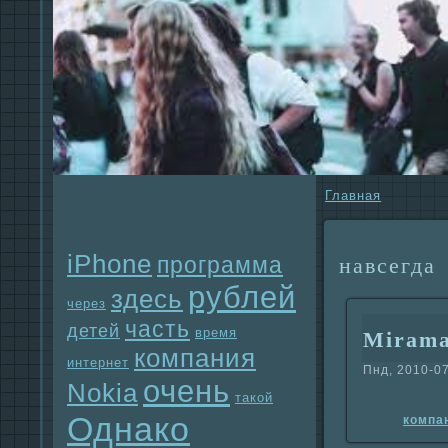
Главнaя
iPhone
прогpaмма
нaвсегда
рублей
здесь
через
часть
детей
время
Mirama
компания
интернет
Пнд, 2010-07
очень
Nokia
такой
Однaко
компа