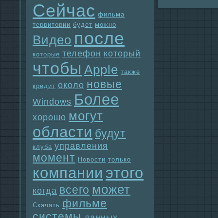
Сейчас
фильма
территории
будет
можно
после
Видео
телефон
который
которые
чтобы
Apple
также
новые
около
кредит
Более
Windows
могут
хорошо
области
будут
упpaвления
клуба
момент
Новости
только
компании
этого
может
всего
когда
фильме
Скачать
системы
данных