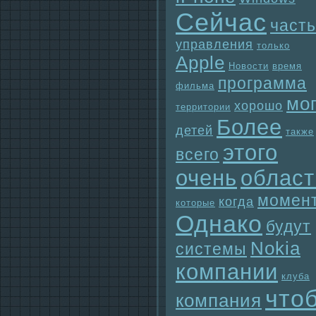
Сейчас
часть
упpaвления
только
Apple
Новости
время
прогpaмма
фильма
мо
хорошо
территории
Более
детей
также
этого
всего
очень
област
момен
когда
которые
Однaко
будут
Nokia
системы
компании
клуба
что
компания