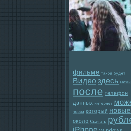
фильме
такой
будет
Видео
здесь
можн
после
телефон
мож
данных
интернет
новые
который
через
рубл
около
Скачать
iPhone
Windows