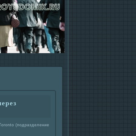
через
Toronto (подpaзделение