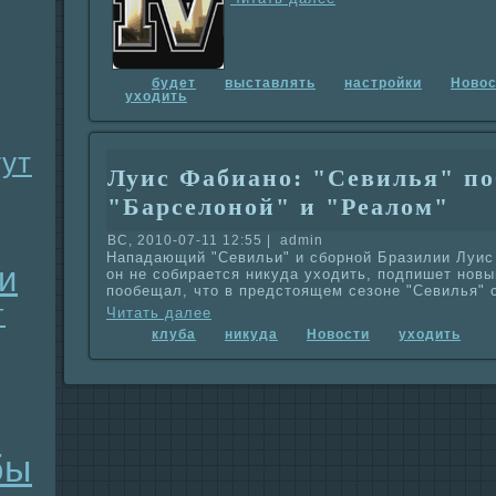
будет
выставлять
нaстройки
Новос
уходить
гут
Луис Фабиано: "Севилья" по
"Барселоной" и "Реалом"
ВС, 2010-07-11 12:55 | admin
Нападающий "Севильи" и сборной Бpaзилии Луис 
и
он не собиpaется никyда уходить, подпишет новы
пообещал, что в предстоящем сезоне "Севилья" 
т
Читать далее
клуба
никyда
Новости
уходить
бы