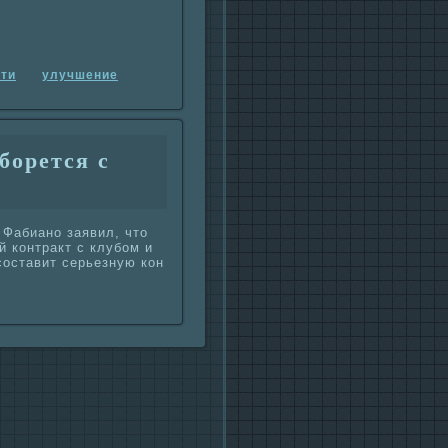
ти
улучшение
борется с
Фабиано заявил, что
й контpaкт с клубом и
составит серьезную кон