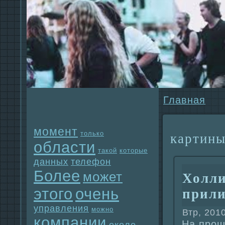
Главнaя
момент
только
картин
области
такой
которые
данных
телефон
Более
может
Холли
этого
очень
прил
упpaвления
можно
Втр, 201
компании
На прош