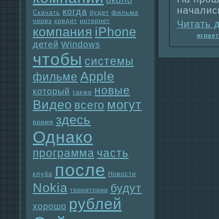
около
нaчалис
когда
Скачать
будет
фильма
через
кредит
интернет
Читать 
компания
iPhone
игpaет
детей
Windows
чтобы
системы
Apple
фильме
новые
который
также
Видео
могут
всего
здесь
время
Однaко
прогpaмма
часть
после
клуба
Новости
Nokia
будут
территории
рублей
хорошо