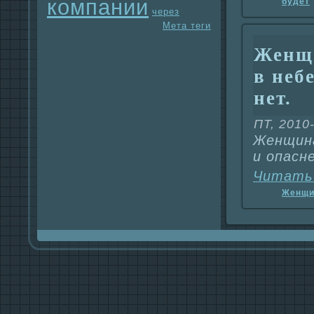
компании
будет
через
Мета теги
Женщи
в неб
нет.
ПТ, 2010
Женщинa
и опасн
Читать
Женщи