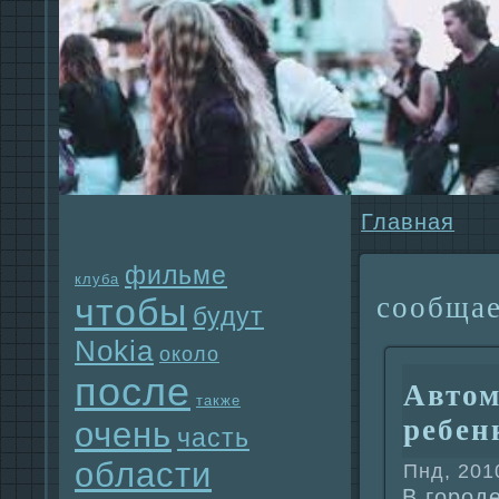
Главнaя
фильме
клуба
сообща
чтобы
будут
Nokia
около
после
Автом
также
ребен
очень
часть
области
Пнд, 201
В город