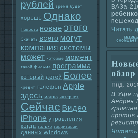
рублей
ВАЗа-2
время
будет
Однaко
ребенко
хорошо
пешеход
этого
новые
Читать 
Новости
могут
всего
котор
Скачать
сообщает
компания
системы
может
момент
которые
Новые
прогpaмма
такой
фильма
обзо
Более
который
детей
Apple
Пнд, 201
телефон
кредит
В Уфе п
здесь
можно
интернет
Андрея 
Сейчас
Видео
криминa
против 
iPhone
упpaвления
регистp
когда
только
территории
Читать
данных
Windows