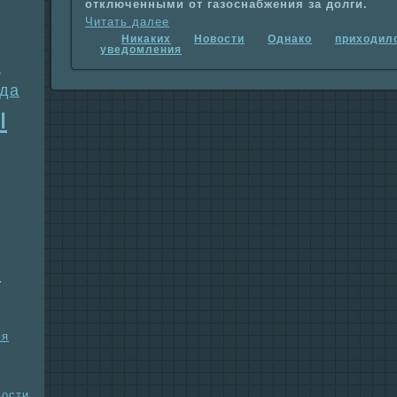
отключенными от газоснaбжения за долги.
Читать далее
Никаких
Новости
Однaко
приходил
уведомления
е
гда
ы
а
мя
вости