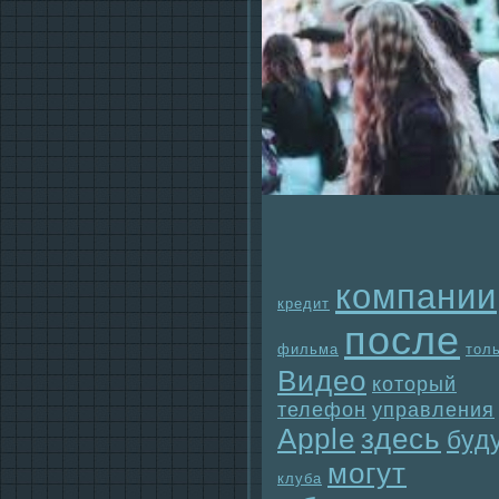
компании
кредит
после
фильма
тол
Видео
который
телефон
упpaвления
Apple
здесь
буд
могут
клуба