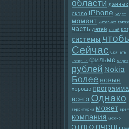
области
данных
iPhone
около
будет
момент
интернет
такж
часть
детей
ко
такой
чтоб
системы
Сейчас
Скачать
фильме
которые
через
рублей
Nokia
Более
новые
прогpaмм
хорошо
Однaко
всего
может
территории
вре
компания
можно
этого
очень
Но