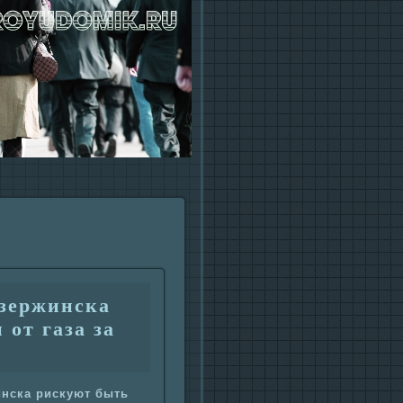
Дзержинска
от газа за
инска рискyют быть