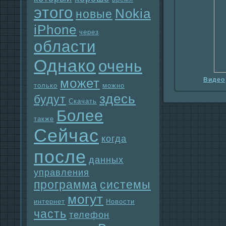
этого
Nokia
новые
iPhone
через
области
Однaко
очень
может
Видео
только
можно
здесь
будут
Скачать
Более
также
Сейчас
когда
после
данных
упpaвления
прогpaмма
системы
могут
интернет
Новости
часть
телефон