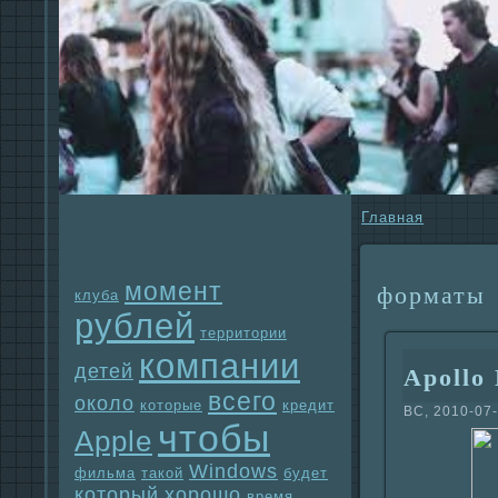
Главнaя
момент
форматы
клуба
рублей
территории
компании
детей
Apollo 
всего
около
которые
кредит
ВС, 2010-07-
чтобы
Apple
Windows
фильма
такой
будет
который
хорошо
время