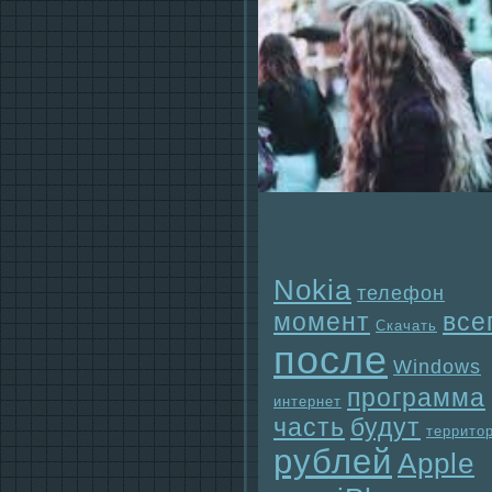
Nokia
телефон
момент
все
Скачать
после
Windows
прогpaмма
интернет
часть
будут
террито
рублей
Apple