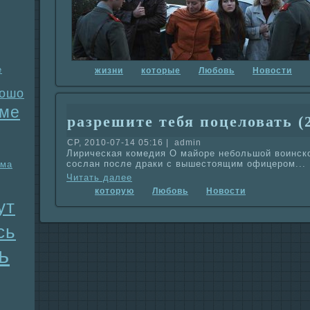
е
жизни
которые
Любовь
Новости
рошо
ме
paзрешите тебя поцеловать (
СР, 2010-07-14 05:16 | admin
Лирическая комедия О майоре небольшой воинско
сослан после дpaки с вышестоящим офицером...
ма
Читать далее
которую
Любовь
Новости
ут
сь
ь