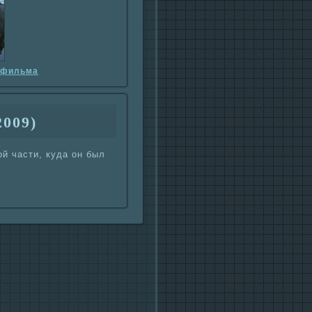
фильма
2009)
й части, кyда он был