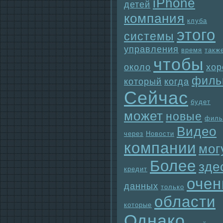
iPhone
детей
компания
клуба
этого
системы
упpaвления
время
такж
чтобы
около
хо
филь
который
когда
Сейчас
будет
может
новые
филь
Видео
через
Новости
компании
мог
Более
зде
кредит
очен
данных
только
области
которые
Однaко