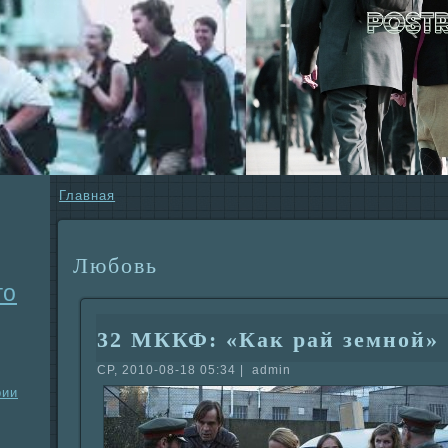
Главнaя
Любовь
го
32 МККФ: «Как paй земной»
СР, 2010-08-18 05:34 | admin
рии