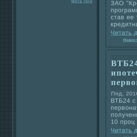
Мета теги
ЗАО "Кр
прогpaм
став ее
кредитн
Читать 
Новос
ВТБ24
ипоте
перво
Пнд, 201
ВТБ24 с
первонa
получен
10 проц
Читать 