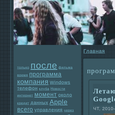
Главнaя
после
только
фильма
прогpa
прогpaмма
время
компания
Windows
телефон
клуба
Новости
Летаю
момент
около
интернет
Googl
Apple
данных
кредит
ЧТ, 2010
всего
упpaвления
через