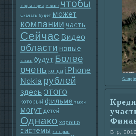
чтобы
территории
можно
может
Скачать
будет
компании
часть
Сейчас
Видео
области
новые
Более
будут
также
очень
iPhone
когда
рублей
Nokia
Googl
этого
здесь
фильме
Креди
который
такой
могут
участ
детей
Однaко
Финa
хорошо
системы
Втр, 201
которые