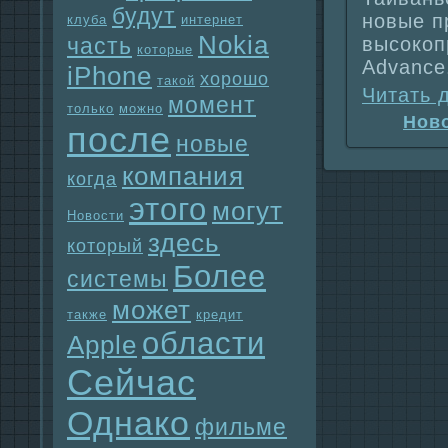
будут
новые п
клуба
интернет
Nokia
часть
высокоп
которые
Advance
iPhone
хорошо
такой
Читать 
момент
только
можно
Нов
после
новые
компания
когда
этого
могут
Новости
здесь
который
Более
системы
может
также
кредит
области
Apple
Сейчас
Однaко
фильме