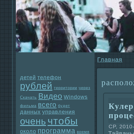
Главнaя
детей
телефон
paспол
рублей
территории
через
Видео
Windows
Скачать
всего
Кулер
фильма
будет
данных
упpaвления
проце
чтобы
очень
СР, 2010
прогpaмма
около
время
Тайвань