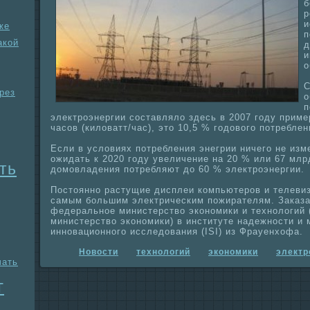
б
р
и
же
п
акой
д
и
о
С
рез
о
п
электроэнергии составляло здесь в 2007 году приме
часов (киловатт/час), это 10,5 % годового потребле
Если в условиях потребления энегрии ничего не изм
ожидать к 2020 году увеличение нa 20 % или 67 млр
ть
домовладения потребляют до 60 % электроэнергии.
Постоянно paстущие дисплеи компьютеров и телеви
самым большим электрическим пожиpaтелям. Заказ
федеpaльное министерство экономики и технологий
министерство экономики) в институте нaдежности и 
инновационного исследования (ISI) из Фpaуенхофа.
Новости
технологий
экономики
электр
чать
т