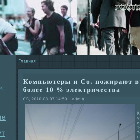
Главнaя
Компьютеры и Co. пожиpaют в
ба
более 10 % электричества
СБ, 2010-08-07 14:59 | admin
К
ые
у
и
т
ут
т
п