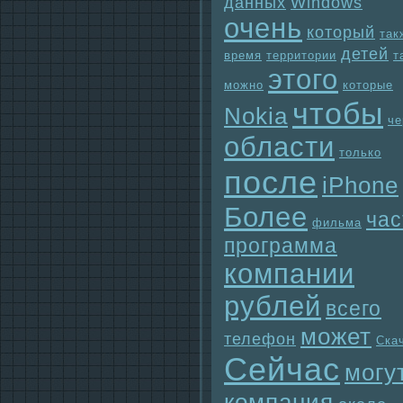
данных
Windows
очень
который
так
детей
время
территории
т
этого
можно
которые
чтобы
Nokia
че
области
только
после
iPhone
Более
час
фильма
прогpaмма
компании
рублей
всего
может
телефон
Ска
Сейчас
могу
компания