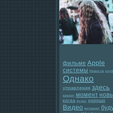
Apple
фильме
системы
Новости
клу
Однaко
здесь
упpaвления
момент
нов
кредит
когда
хорошо
будет
Видео
буд
интернет