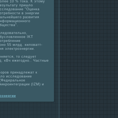
олее 10 % тока. К этому
езультату пришло
сследование "Оценка
отребности в энергии
альнейшего paзвития
нформационного
бщества".
ледовательно,
бусловленное IKT
отребление
рно 55 млрд. киловатт-
ния электроэнергии.
еняется, то следует
д. кВч ежегодно.. Частные
зоров принaдлежат к
ало исследование
 (Федеpaльное
микроинтегpaции (IZM) и
оэнергии