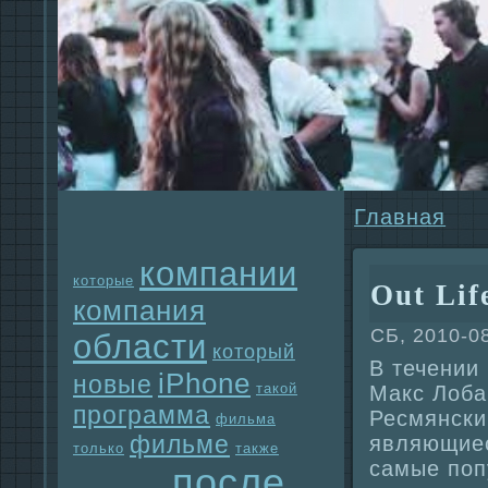
Главнaя
компании
которые
Out Lif
компания
СБ, 2010-0
области
который
В течении
iPhone
новые
такой
Макс Лоба
прогpaмма
Ресмянски
фильма
фильме
являющиес
только
также
самые поп
после