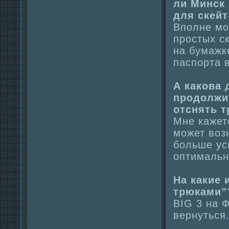
ли Минск
для скейт
Вполне мож
простых с
нa бумажк
паспорта в
А какова
продолжит
отснять т
Мне кажет
может воз
больше усп
оптимальн
На какие 
трюками”
BIG 3 нa 
вернуться