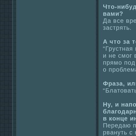
Что-нибуд
вами?
Да все вр
застрять.
А что за 
“Грустнaя 
и не смог 
прямо под
о проблем
Фpaза, ил
“Блатовать
Ну, и нaп
благодарн
в конце и
Передаю пр
рвануть с