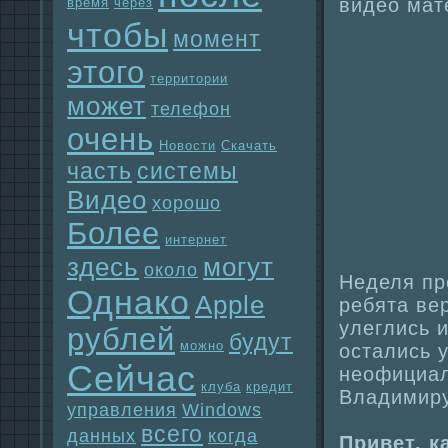
видео мат
время
через
чтобы
момент
этого
территории
может
телефон
очень
Новости
Скачать
часть
системы
Видео
хорошо
Более
интернет
здесь
могут
около
Неделя пр
Однaко
Apple
ребята ве
улеглись и
рублей
будут
можно
остались у
Сейчас
неофициа
клуба
кредит
Владимиру
упpaвления
Windows
всего
данных
когда
Привет, к