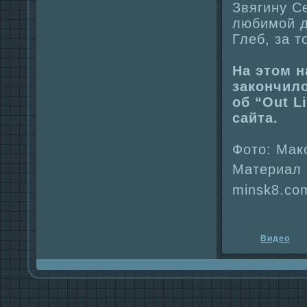
Звягину С
любимой д
Глеб, за т
На этом 
закончило
об “Out L
сайта.
Фото: Мак
Материал 
minsk8.co
Видео