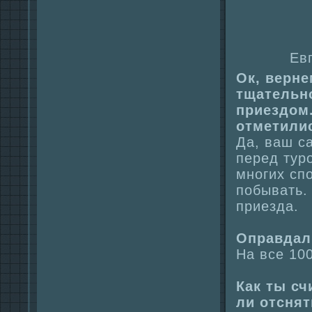
Ев
Ок, верне
тщательн
приездом.
отметилис
Да, ваш с
перед тур
многих сп
побывать.
приезда.
Опpaвдал
На все 100
Как ты сч
ли отсня