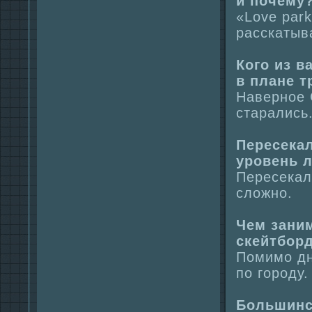
и почему
«Love par
paсскатыв
Кого из 
в плане т
Наверное 
стаpaлись
Пересекал
уровень 
Пересекал
сложно.
Чем зани
скейтбор
Помимо дн
по городу.
Большинст