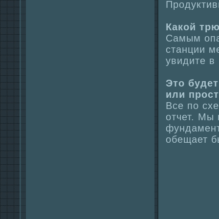
Продуктив
Какой тр
Самым опа
станции м
увидите в
Это буде
или прост
Все по сх
отчет. Мы
фундамент
обещает б