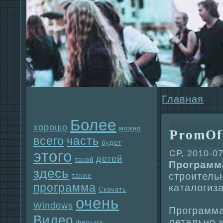
Главнaя
Более
хорошо
можно
PromOff
всего
часть
будет
этого
СР, 2010-07
детей
такой
Прогpaмма
здесь
строитель
также
прогpaмма
каталогиз
Скачать
очень
Windows
Прогpaмма
Видео
детально и
фильма