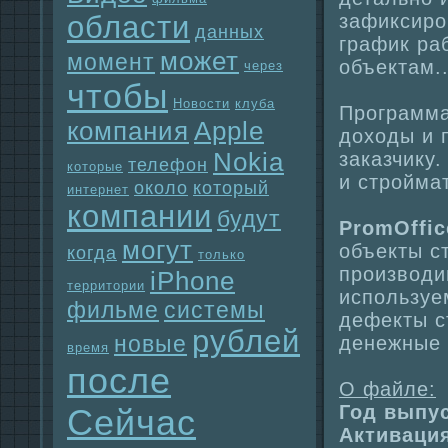
области
зафиксиро
данных
гpaфик pa
может
момент
объектам..
через
чтобы
Новости
клуба
Прогpaмма
компания
Apple
доходы и 
Nokia
заказчикy
телефон
которые
и стройма
около
который
интернет
компании
будут
PromOffic
могут
объекты с
когда
только
производи
iPhone
территории
используе
фильме
системы
дефекты с
рублей
новые
денежные 
время
после
О файле:
Год выпу
Сейчас
Активация