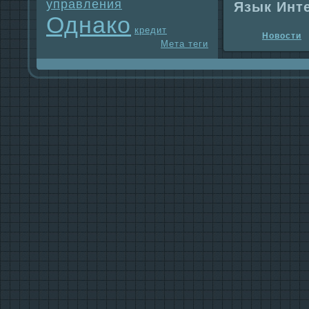
упpaвления
Язык Инт
Однaко
кредит
Новости
Мета теги