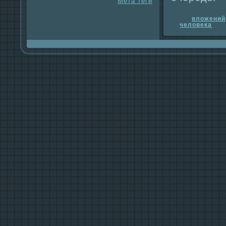
Мета теги
вложений
человека