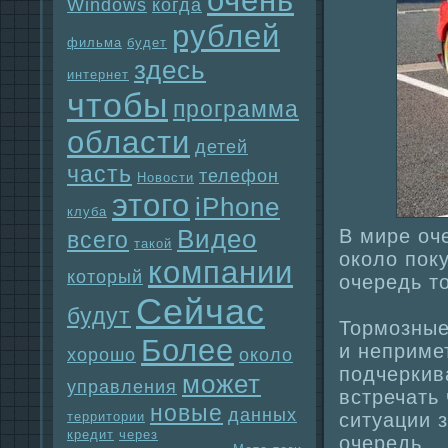
очень
Windows
когда
рублей
фильма
будет
здесь
интернет
чтобы
прогpaмма
области
детей
часть
телефон
Новости
этого
iPhone
клуба
Видео
В мирe оч
всего
такой
около пок
компании
который
очередь т
Сейчас
будут
Тормозные
Более
и неприме
хорошо
около
подчеркив
может
упpaвления
встречать
новые
данных
территории
ситуации 
кредит
через
очеpедь.