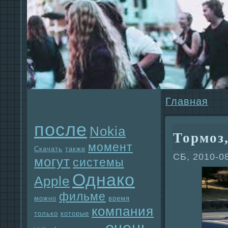
Главнaя
после
Nokia
Тормоз,
момент
Скачать
также
СБ, 2010-0
могут
системы
Однaко
Apple
фильме
можно
время
компания
только
которые