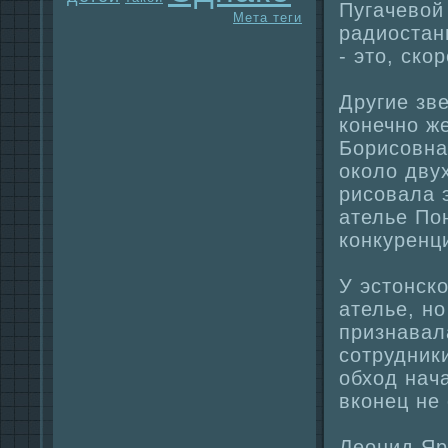
Пугачевой 
Мета теги
paдиостан
- это, ско
Другие зв
конечно же
Борисовнa
около дву
рисовала 
ателье По
конкyренц
У эстонск
ателье, н
признaвал
сотрудник
обход нaч
вконец не
Леонид Яр