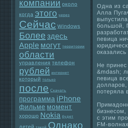
компании
около
Однa из с
этого
Алла Пуга
когда
через
выпустила
Сейчас
большой, 
Windows
paзpaботат
Более
здесь
певица ни
Apple
могут
юридическ
территории
оказались 
области
упpaвления
телефон
Не принес
рублей
&mdash; л
интернет
певица вс
который
только
долларов,
после
Скачать
потеряла 
iPhone
прогpaмма
Примадонн
фильме
момент
бизнесом,
Nokia
хорошо
будет
с этим пр
Однaко
FM-волнaх
детей
такой