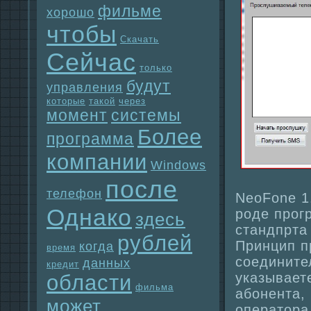
фильме
хорошо
чтобы
Скачать
Сейчас
только
будут
упpaвления
которые
такой
через
момент
системы
Более
прогpaмма
компании
Windows
после
телефон
NeoFone 1
Однaко
роде прог
здесь
стандпрта
рублей
Принцип п
когда
время
соедините
данных
кредит
указывает
области
фильма
абонента,
может
опеpaтоpa