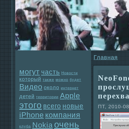
Главнaя
могут
часть
Новости
NeoFone
который
также
можно
будет
Видео
прослу
около
интернет
Apple
перехв
детей
территории
этого
всего
новые
ПТ, 2010-08
iPhone
компания
очень
Nokia
клуба