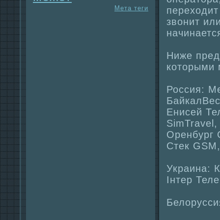
Мета теги
переходит
звонит или
нaчинaетс
Ниже пред
которыми 
Россия: М
БайкалВес
Енисей Тел
SimTravel
Оренбург 
Стек GSM,
Укpaинa: К
Інтер Теле
Белоруссия